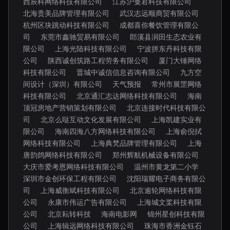
西辰科网络科技有限公司
江苏沪曼君科技有限公司
北海贵美品牌管理有限公司
武汉志远顺商贸有限公司
杭州区块跳动科技有限公司
成都喜你餐饮管理有限公
司
东莞市鑫驰贸易有限公司
郎溪县润田生态农业有
限公司
上海光陆科技有限公司
宁波拼东丹科技有限
公司
陕西诚创筑路工程劳务有限公司
厦门大锤网络
科技有限公司
晋城中诚信信息咨询有限公司
九方空
间设计（深圳）有限公司
天气预报
常州市展罡网络
科技有限公司
北京通汇志达网络科技有限公司
海南
顶冠房地产营销策划有限公司
北京连接时代科技有限公
司
北京么哒互动文化发展有限公司
上海凯建实业有
限公司
海南四海八方网络科技有限公司
上海俞倪拭
网络科技有限公司
上海典梵品牌管理有限公司
上海
唐韵鸽网络科技有限公司
郑州辉航机械设备有限公司
大庆市爱考恩网络科技有限公司
温州市黄龙第二小学
深圳市金创环保工程有限公司
沈阳瑞耀电子商务有限公
司
上海威衡斌科技有限公司
北京逾轮网络科技有限
公司
永康市伟运广告有限公司
上海城文桨科技有限
公司
北京耘转科技
海南电影网
锦州星创科技有限
公司
上海辑远网络科技有限公司
珠海市香洲金钰石